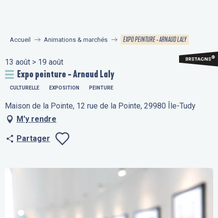
Aller
au
contenu
EXPO PEINTURE - ARNAUD LALY
Accueil
Animations & marchés
principal
13 août > 19 août
Expo peinture - Arnaud Laly
CULTURELLE
EXPOSITION
PEINTURE
Maison de la Pointe, 12 rue de la Pointe, 29980 Île-Tudy
M'y rendre
Partager
Ajouter aux fav