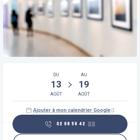
Ouverture et coordonnées
DU
AU
13
19
AOÛT
AOÛT
Ajouter à mon calendrier Google
02 98 56 42
▒▒