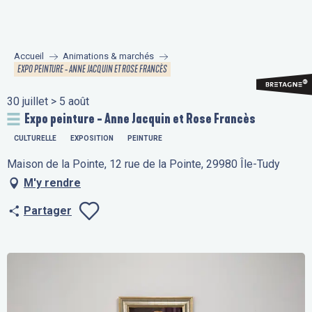
Aller
au
contenu
Accueil
Animations & marchés
principal
EXPO PEINTURE - ANNE JACQUIN ET ROSE FRANCÈS
30 juillet > 5 août
Expo peinture - Anne Jacquin et Rose Francès
CULTURELLE
EXPOSITION
PEINTURE
Maison de la Pointe, 12 rue de la Pointe, 29980 Île-Tudy
M'y rendre
Partager
Ajouter aux fav