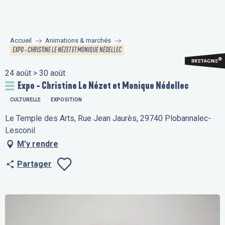
Aller
au
contenu
Accueil
Animations & marchés
principal
EXPO - CHRISTINE LE NÉZET ET MONIQUE NÉDELLEC
24 août > 30 août
Expo - Christine Le Nézet et Monique Nédellec
CULTURELLE
EXPOSITION
Le Temple des Arts, Rue Jean Jaurès, 29740 Plobannalec-
Lesconil
M'y rendre
Partager
Ajouter aux fav