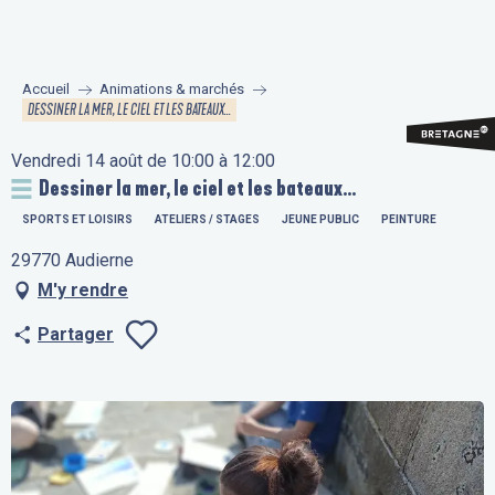
Aller
au
contenu
Accueil
Animations & marchés
principal
DESSINER LA MER, LE CIEL ET LES BATEAUX...
Vendredi 14 août de 10:00 à 12:00
Dessiner la mer, le ciel et les bateaux...
SPORTS ET LOISIRS
ATELIERS / STAGES
JEUNE PUBLIC
PEINTURE
29770 Audierne
M'y rendre
Partager
Ajouter aux fav