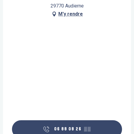
29770 Audierne
M'y rendre
06 88 08 26
▒▒