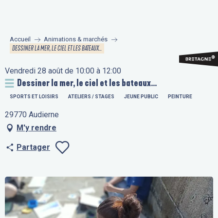
Aller
au
contenu
Accueil
Animations & marchés
principal
DESSINER LA MER, LE CIEL ET LES BATEAUX...
Vendredi 28 août de 10:00 à 12:00
Dessiner la mer, le ciel et les bateaux...
SPORTS ET LOISIRS
ATELIERS / STAGES
JEUNE PUBLIC
PEINTURE
29770 Audierne
M'y rendre
Partager
Ajouter aux fav