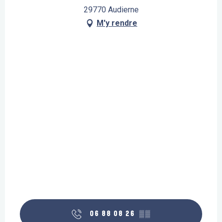
29770 Audierne
M'y rendre
06 88 08 26
▒▒