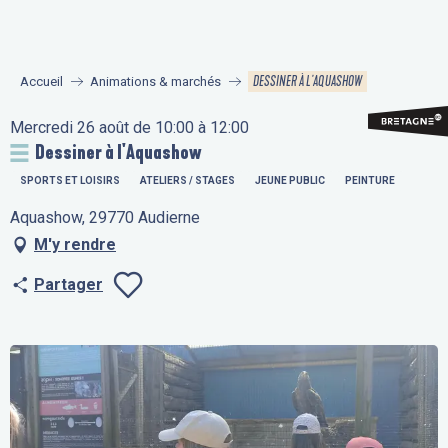
Aller
au
contenu
DESSINER À L'AQUASHOW
Accueil
Animations & marchés
principal
Mercredi 26 août de 10:00 à 12:00
Dessiner à l'Aquashow
SPORTS ET LOISIRS
ATELIERS / STAGES
JEUNE PUBLIC
PEINTURE
Aquashow, 29770 Audierne
M'y rendre
Partager
Ajouter aux fav