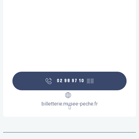
02 98 97 10
▒▒
billetterie.musee-peche.fr