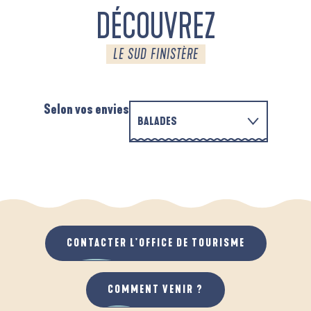
DÉCOUVREZ
LE SUD FINISTÈRE
Selon vos envies
BALADES
PARCOURS D'INTERPRÉTATION DE L'ANSE
EN FAMILLE
DE LA FORÊT
D
QUAND IL PLEUT
AU GRAND AIR
CONTACTER L'OFFICE DE TOURISME
COMMENT VENIR ?