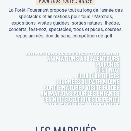
POUR TOUS TOUTE L'ANNÉE
La Forêt-Fouesnant propose tout au long de l’année des
spectacles et animations pour tous ! Marchés,
expositions, visites guidées, sorties natures, théâtre,
concerts, fest-noz, spectacles, trocs et puces, courses,
repas animés, don du sang, compétition de golf…
ANIMATIONS DE LA FORÊT-FOUESNANT
ANIMATIONS AUX ALENTOURS
MARCHÉS
FEST NOZ
FEUX D’ARTIFICES
JOURNÉES DU PATRIMOINE
SORTIE NATURE / VISITE GUIDÉE
ANIMATIONS POUR LES ENFANTS
LES NUITS CELTIQUES DE PENITI
VIDE-GRENIERS – BROCANTES