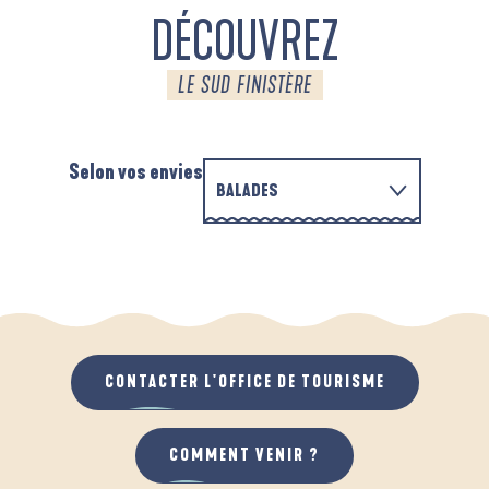
DÉCOUVREZ
LE SUD FINISTÈRE
Selon vos envies
BALADES
PARCOURS D'INTERPRÉTATION DE L'ANSE
EN FAMILLE
DE LA FORÊT
A
QUAND IL PLEUT
AU GRAND AIR
CONTACTER L'OFFICE DE TOURISME
COMMENT VENIR ?