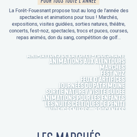
POUR TOUS TOUTE L'ANNÉE
La Forêt-Fouesnant propose tout au long de l’année des
spectacles et animations pour tous ! Marchés,
expositions, visites guidées, sorties natures, théâtre,
concerts, fest-noz, spectacles, trocs et puces, courses,
repas animés, don du sang, compétition de golf…
ANIMATIONS DE LA FORÊT-FOUESNANT
ANIMATIONS AUX ALENTOURS
MARCHÉS
FEST NOZ
FEUX D’ARTIFICES
JOURNÉES DU PATRIMOINE
SORTIE NATURE / VISITE GUIDÉE
ANIMATIONS POUR LES ENFANTS
LES NUITS CELTIQUES DE PENITI
VIDE-GRENIERS – BROCANTES