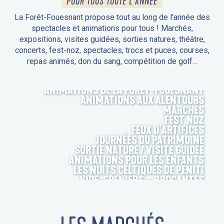
POUR TOUS TOUTE L'ANNÉE
La Forêt-Fouesnant propose tout au long de l’année des
spectacles et animations pour tous ! Marchés,
expositions, visites guidées, sorties natures, théâtre,
concerts, fest-noz, spectacles, trocs et puces, courses,
repas animés, don du sang, compétition de golf…
ANIMATIONS DE LA FORÊT-FOUESNANT
ANIMATIONS AUX ALENTOURS
MARCHÉS
FEST NOZ
FEUX D’ARTIFICES
JOURNÉES DU PATRIMOINE
SORTIE NATURE / VISITE GUIDÉE
ANIMATIONS POUR LES ENFANTS
LES NUITS CELTIQUES DE PENITI
VIDE-GRENIERS – BROCANTES