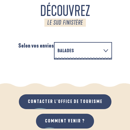
DÉCOUVREZ
LE SUD FINISTÈRE
Selon vos envies
BALADES
PARCOURS D'INTERPRÉTATION DE L'ANSE
EN FAMILLE
DE LA FORÊT
D
QUAND IL PLEUT
AU GRAND AIR
CONTACTER L'OFFICE DE TOURISME
COMMENT VENIR ?