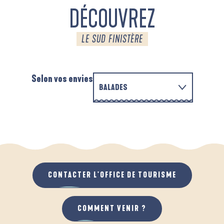
DÉCOUVREZ
LE SUD FINISTÈRE
Selon vos envies
BALADES
PARCOURS D'INTERPRÉTATION DE L'ANSE
EN FAMILLE
DE LA FORÊT
D
QUAND IL PLEUT
AU GRAND AIR
CONTACTER L'OFFICE DE TOURISME
COMMENT VENIR ?