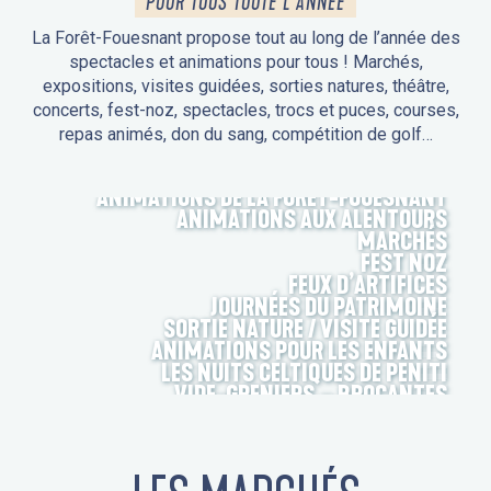
POUR TOUS TOUTE L'ANNÉE
La Forêt-Fouesnant propose tout au long de l’année des
spectacles et animations pour tous ! Marchés,
expositions, visites guidées, sorties natures, théâtre,
concerts, fest-noz, spectacles, trocs et puces, courses,
repas animés, don du sang, compétition de golf…
ANIMATIONS DE LA FORÊT-FOUESNANT
ANIMATIONS AUX ALENTOURS
MARCHÉS
FEST NOZ
FEUX D’ARTIFICES
JOURNÉES DU PATRIMOINE
SORTIE NATURE / VISITE GUIDÉE
ANIMATIONS POUR LES ENFANTS
LES NUITS CELTIQUES DE PENITI
VIDE-GRENIERS – BROCANTES