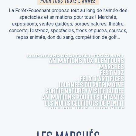
POUR TOUS TOUTE L'ANNÉE
La Forêt-Fouesnant propose tout au long de l’année des
spectacles et animations pour tous ! Marchés,
expositions, visites guidées, sorties natures, théâtre,
concerts, fest-noz, spectacles, trocs et puces, courses,
repas animés, don du sang, compétition de golf…
ANIMATIONS DE LA FORÊT-FOUESNANT
ANIMATIONS AUX ALENTOURS
MARCHÉS
FEST NOZ
FEUX D’ARTIFICES
JOURNÉES DU PATRIMOINE
SORTIE NATURE / VISITE GUIDÉE
ANIMATIONS POUR LES ENFANTS
LES NUITS CELTIQUES DE PENITI
VIDE-GRENIERS – BROCANTES