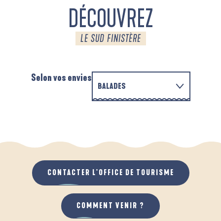
DÉCOUVREZ
LE SUD FINISTÈRE
Selon vos envies
BALADES
PARCOURS D'INTERPRÉTATION DE L'ANSE
EN FAMILLE
DE LA FORÊT
D
QUAND IL PLEUT
AU GRAND AIR
CONTACTER L'OFFICE DE TOURISME
COMMENT VENIR ?