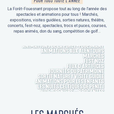
POUR TOUS TOUTE L'ANNÉE
La Forêt-Fouesnant propose tout au long de l’année des
spectacles et animations pour tous ! Marchés,
expositions, visites guidées, sorties natures, théâtre,
concerts, fest-noz, spectacles, trocs et puces, courses,
repas animés, don du sang, compétition de golf…
ANIMATIONS DE LA FORÊT-FOUESNANT
ANIMATIONS AUX ALENTOURS
MARCHÉS
FEST NOZ
FEUX D’ARTIFICES
JOURNÉES DU PATRIMOINE
SORTIE NATURE / VISITE GUIDÉE
ANIMATIONS POUR LES ENFANTS
LES NUITS CELTIQUES DE PENITI
VIDE-GRENIERS – BROCANTES