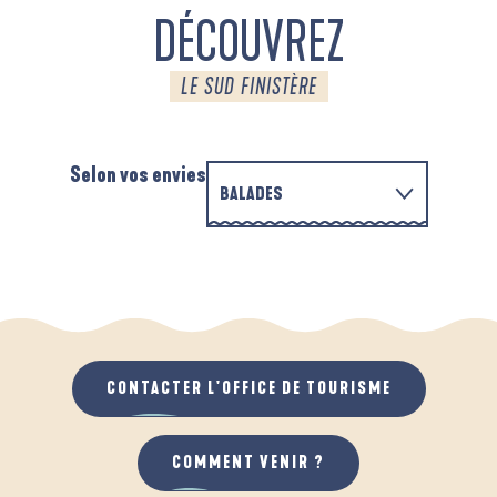
DÉCOUVREZ
LE SUD FINISTÈRE
Selon vos envies
BALADES
EN FAMILLE
D'UN PORT À L'AUTRE
A
QUAND IL PLEUT
AU GRAND AIR
CONTACTER L'OFFICE DE TOURISME
COMMENT VENIR ?