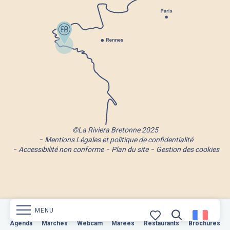
©La Riviera Bretonne 2025
Mentions Légales et politique de confidentialité
Accessibilité non conforme
Plan du site
Gestion des cookies
MENU
Marchés
Agenda
Webcam
Marchés
Webcam
Marées
Restaurants
Marées
Restaurants
Brochures
Brochures
Recherche