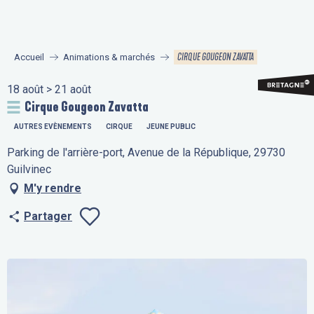
Aller
au
contenu
CIRQUE GOUGEON ZAVATTA
Accueil
Animations & marchés
principal
18 août > 21 août
Cirque Gougeon Zavatta
AUTRES EVÈNEMENTS
CIRQUE
JEUNE PUBLIC
Parking de l'arrière-port, Avenue de la République, 29730
Guilvinec
M'y rendre
Partager
Ajouter aux fav