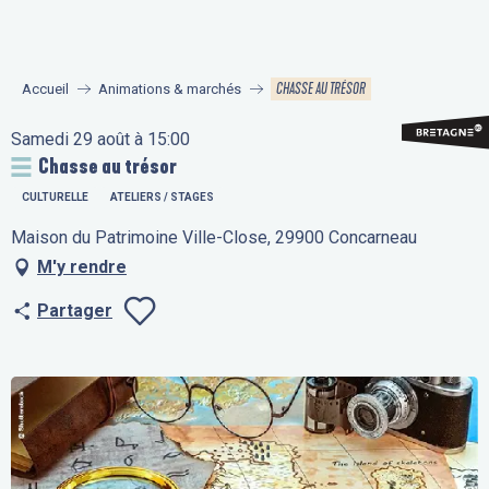
Aller
au
contenu
CHASSE AU TRÉSOR
Accueil
Animations & marchés
principal
Samedi 29 août à 15:00
Chasse au trésor
CULTURELLE
ATELIERS / STAGES
Maison du Patrimoine Ville-Close, 29900 Concarneau
M'y rendre
Partager
Ajouter aux fav