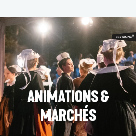
Aller
au
contenu
principal
ANIMATIONS &
MARCHÉS