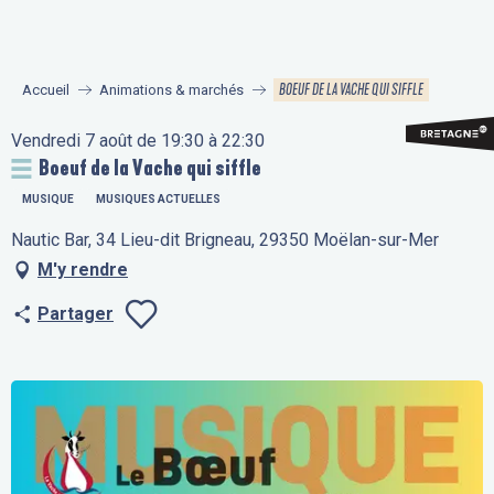
Aller
au
contenu
BOEUF DE LA VACHE QUI SIFFLE
Accueil
Animations & marchés
principal
Vendredi 7 août de 19:30 à 22:30
Boeuf de la Vache qui siffle
MUSIQUE
MUSIQUES ACTUELLES
Nautic Bar, 34 Lieu-dit Brigneau, 29350 Moëlan-sur-Mer
M'y rendre
Partager
Ajouter aux fav