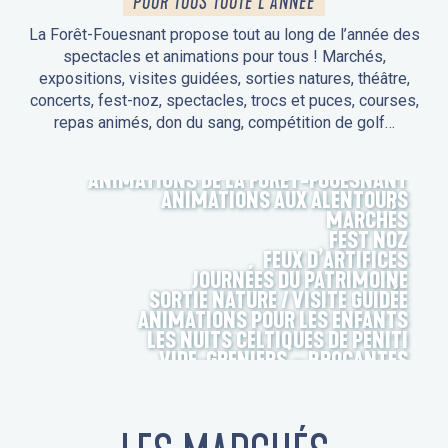
POUR TOUS TOUTE L'ANNÉE
La Forêt-Fouesnant propose tout au long de l’année des
spectacles et animations pour tous ! Marchés,
expositions, visites guidées, sorties natures, théâtre,
concerts, fest-noz, spectacles, trocs et puces, courses,
repas animés, don du sang, compétition de golf…
ANIMATIONS DE LA FORÊT-FOUESNANT
ANIMATIONS AUX ALENTOURS
MARCHÉS
FEST NOZ
FEUX D’ARTIFICES
JOURNÉES DU PATRIMOINE
SORTIE NATURE / VISITE GUIDÉE
ANIMATIONS POUR LES ENFANTS
LES NUITS CELTIQUES DE PENITI
VIDE-GRENIERS – BROCANTES