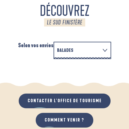
DÉCOUVREZ
LE SUD FINISTÈRE
Selon vos envies
BALADES
EN FAMILLE
D'UN PORT À L'AUTRE
A
QUAND IL PLEUT
AU GRAND AIR
CONTACTER L'OFFICE DE TOURISME
COMMENT VENIR ?