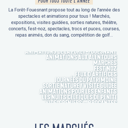
POUR TOUS TOUTE L'ANNÉE
La Forêt-Fouesnant propose tout au long de l’année des
spectacles et animations pour tous ! Marchés,
expositions, visites guidées, sorties natures, théâtre,
concerts, fest-noz, spectacles, trocs et puces, courses,
repas animés, don du sang, compétition de golf…
ANIMATIONS DE LA FORÊT-FOUESNANT
ANIMATIONS AUX ALENTOURS
MARCHÉS
FEST NOZ
FEUX D’ARTIFICES
JOURNÉES DU PATRIMOINE
SORTIE NATURE / VISITE GUIDÉE
ANIMATIONS POUR LES ENFANTS
LES NUITS CELTIQUES DE PENITI
VIDE-GRENIERS – BROCANTES