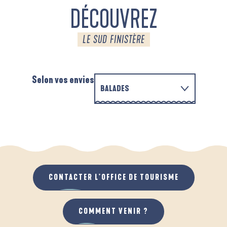
DÉCOUVREZ
LE SUD FINISTÈRE
Selon vos envies
BALADES
P
EN FAMILLE
D'UN PORT À L'AUTRE
D
QUAND IL PLEUT
AU GRAND AIR
CONTACTER L'OFFICE DE TOURISME
COMMENT VENIR ?