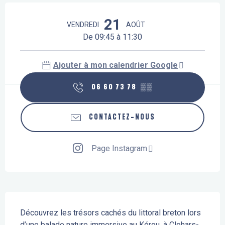
Ouverture et coordonnées
21
VENDREDI
AOÛT
De 09:45 à 11:30
Ajouter à mon calendrier Google
06 60 73 78
▒▒
CONTACTEZ-NOUS
Page Instagram
Description
Découvrez les trésors cachés du littoral breton lors 
d’une balade nature immersive au Kérou, à Clohars-