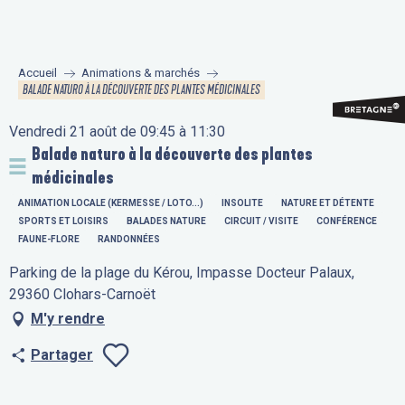
Aller
au
contenu
Accueil
Animations & marchés
principal
BALADE NATURO À LA DÉCOUVERTE DES PLANTES MÉDICINALES
Vendredi 21 août de 09:45 à 11:30
Balade naturo à la découverte des plantes
médicinales
ANIMATION LOCALE (KERMESSE / LOTO...)
INSOLITE
NATURE ET DÉTENTE
SPORTS ET LOISIRS
BALADES NATURE
CIRCUIT / VISITE
CONFÉRENCE
FAUNE-FLORE
RANDONNÉES
Parking de la plage du Kérou, Impasse Docteur Palaux,
29360 Clohars-Carnoët
M'y rendre
Partager
Ajouter aux fav