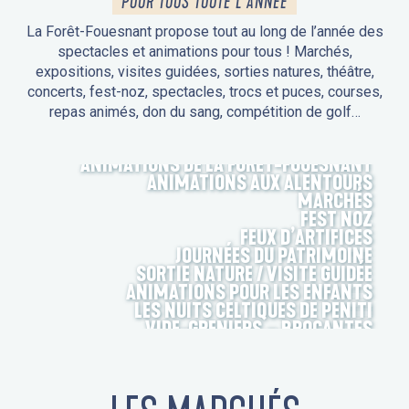
POUR TOUS TOUTE L'ANNÉE
La Forêt-Fouesnant propose tout au long de l’année des
spectacles et animations pour tous ! Marchés,
expositions, visites guidées, sorties natures, théâtre,
concerts, fest-noz, spectacles, trocs et puces, courses,
repas animés, don du sang, compétition de golf…
ANIMATIONS DE LA FORÊT-FOUESNANT
ANIMATIONS AUX ALENTOURS
MARCHÉS
FEST NOZ
FEUX D’ARTIFICES
JOURNÉES DU PATRIMOINE
SORTIE NATURE / VISITE GUIDÉE
ANIMATIONS POUR LES ENFANTS
LES NUITS CELTIQUES DE PENITI
VIDE-GRENIERS – BROCANTES