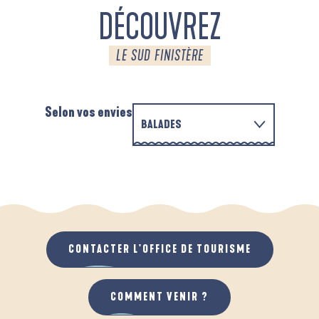
DÉCOUVREZ
LE SUD FINISTÈRE
Selon vos envies
BALADES
EN FAMILLE
D'UN PORT À L'AUTRE
A
QUAND IL PLEUT
AU GRAND AIR
CONTACTER L'OFFICE DE TOURISME
COMMENT VENIR ?