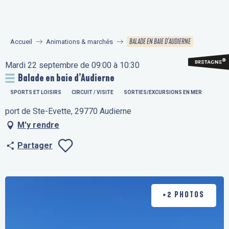
Aller
au
contenu
BALADE EN BAIE D’AUDIERNE
Accueil
Animations & marchés
principal
Mardi 22 septembre de 09:00 à 10:30
Balade en baie d’Audierne
SPORTS ET LOISIRS
CIRCUIT / VISITE
SORTIES/EXCURSIONS EN MER
port de Ste-Evette, 29770 Audierne
M'y rendre
Partager
Ajouter aux fav
+2 PHOTOS