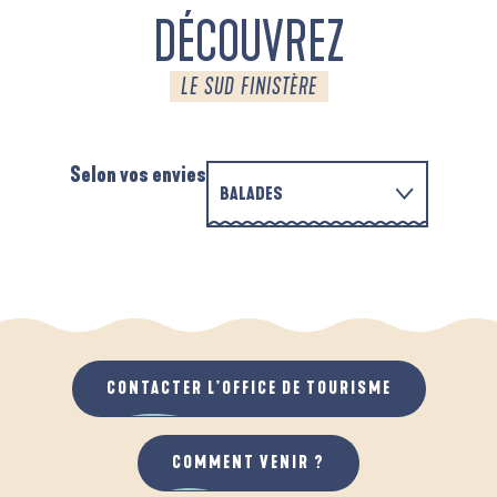
DÉCOUVREZ
LE SUD FINISTÈRE
Selon vos envies
BALADES
PARCOURS D'INTERPRÉTATION DE L'ANSE
EN FAMILLE
DE LA FORÊT
A
QUAND IL PLEUT
AU GRAND AIR
CONTACTER L'OFFICE DE TOURISME
COMMENT VENIR ?