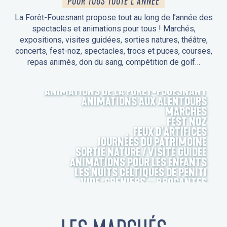
POUR TOUS TOUTE L'ANNÉE
La Forêt-Fouesnant propose tout au long de l’année des
spectacles et animations pour tous ! Marchés,
expositions, visites guidées, sorties natures, théâtre,
concerts, fest-noz, spectacles, trocs et puces, courses,
repas animés, don du sang, compétition de golf…
ANIMATIONS DE LA FORÊT-FOUESNANT
ANIMATIONS AUX ALENTOURS
MARCHÉS
FEST NOZ
FEUX D’ARTIFICES
JOURNÉES DU PATRIMOINE
SORTIE NATURE / VISITE GUIDÉE
ANIMATIONS POUR LES ENFANTS
LES NUITS CELTIQUES DE PENITI
VIDE-GRENIERS – BROCANTES