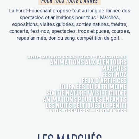
POUR TOUS TOUTE L'ANNÉE
La Forêt-Fouesnant propose tout au long de l’année des
spectacles et animations pour tous ! Marchés,
expositions, visites guidées, sorties natures, théâtre,
concerts, fest-noz, spectacles, trocs et puces, courses,
repas animés, don du sang, compétition de golf…
ANIMATIONS DE LA FORÊT-FOUESNANT
ANIMATIONS AUX ALENTOURS
MARCHÉS
FEST NOZ
FEUX D’ARTIFICES
JOURNÉES DU PATRIMOINE
SORTIE NATURE / VISITE GUIDÉE
ANIMATIONS POUR LES ENFANTS
LES NUITS CELTIQUES DE PENITI
VIDE-GRENIERS – BROCANTES