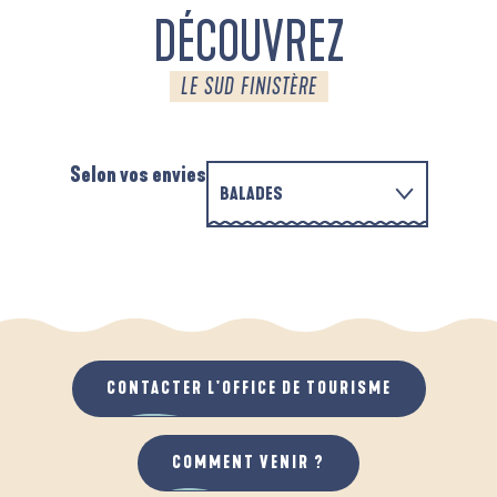
DÉCOUVREZ
LE SUD FINISTÈRE
Selon vos envies
BALADES
EN FAMILLE
D'UN PORT À L'AUTRE
A
QUAND IL PLEUT
AU GRAND AIR
CONTACTER L'OFFICE DE TOURISME
COMMENT VENIR ?