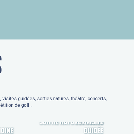
is
S
isites guidées, sorties natures, théâtre, concerts,
étition de golf…
SORTIE NATURE / VISITE
MARCHÉS
MOINE
GUIDÉE