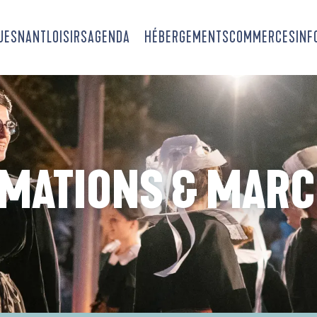
OUESNANT
LOISIRS
AGENDA
HÉBERGEMENTS
COMMERCES
INF
MATIONS & MAR