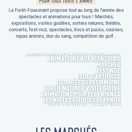
POUR TOUS TOUTE L'ANNÉE
La Forêt-Fouesnant propose tout au long de l’année des
spectacles et animations pour tous ! Marchés,
expositions, visites guidées, sorties natures, théâtre,
concerts, fest-noz, spectacles, trocs et puces, courses,
repas animés, don du sang, compétition de golf…
ANIMATIONS DE LA FORÊT-FOUESNANT
ANIMATIONS AUX ALENTOURS
MARCHÉS
FEST NOZ
FEUX D’ARTIFICES
JOURNÉES DU PATRIMOINE
SORTIE NATURE / VISITE GUIDÉE
ANIMATIONS POUR LES ENFANTS
LES NUITS CELTIQUES DE PENITI
VIDE-GRENIERS – BROCANTES