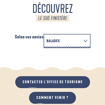
DÉCOUVREZ
LE SUD FINISTÈRE
Selon vos envies
BALADES
PARCOURS D'INTERPRÉTATION DE L'ANSE
EN FAMILLE
DE LA FORÊT
A
QUAND IL PLEUT
AU GRAND AIR
CONTACTER L'OFFICE DE TOURISME
COMMENT VENIR ?