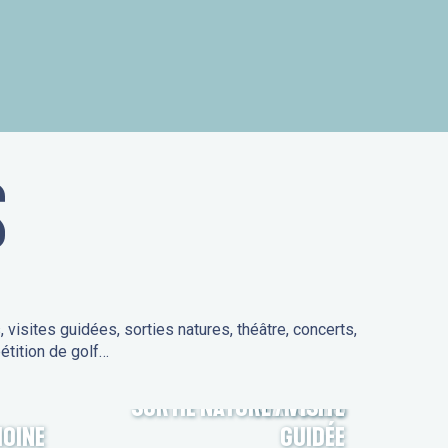
is
S
isites guidées, sorties natures, théâtre, concerts,
étition de golf…
SORTIE NATURE / VISITE
MARCHÉS
MOINE
GUIDÉE