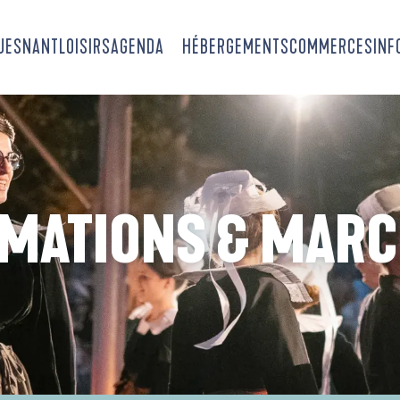
OUESNANT
LOISIRS
AGENDA
HÉBERGEMENTS
COMMERCES
INF
MATIONS & MAR