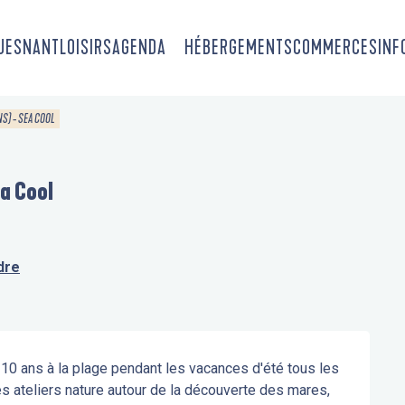
OUESNANT
LOISIRS
AGENDA
HÉBERGEMENTS
COMMERCES
INF
NS) - SEA COOL
ea Cool
dre
10 ans à la plage pendant les vacances d'été tous les 
 ateliers nature autour de la découverte des mares, 