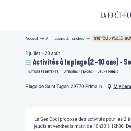
Aller
au
LA FORÊT-F
contenu
principal
ACTIVITÉS À LA PLAGE (2 -10 A
Accueil
Animations & marchés
2 juillet > 28 août
Activités à la plage (2 -10 ans) - S
NATURE ET DÉTENTE
ATELIERS / STAGES
JEUNE PUBLIC
Plage de Saint Tugen, 29770 Primelin
M'y ren
Description
La Sea Cool propose des activités pour les 2 à 
jeudis et vendredis matin de 10h30 à 12h00. Des