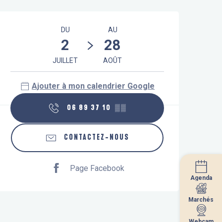
Ouverture et coordonnées
DU
AU
2
28
JUILLET
AOÛT
Ajouter à mon calendrier Google
06 89 37 10
▒▒
CONTACTEZ-NOUS
Page Facebook
Agenda
Agenda
Marchés
Marchés
Webcam
Webcam