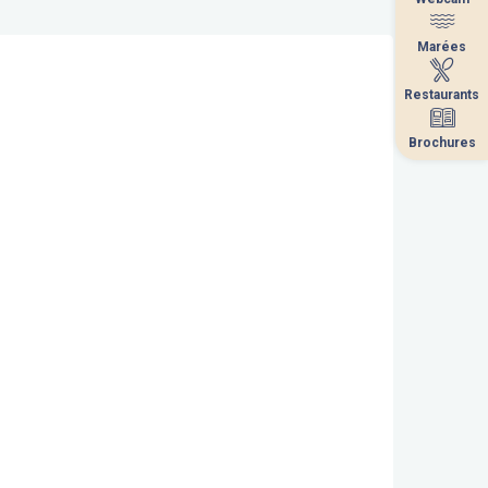
Marées
Marées
Restaurants
Restaurants
Brochures
Brochures