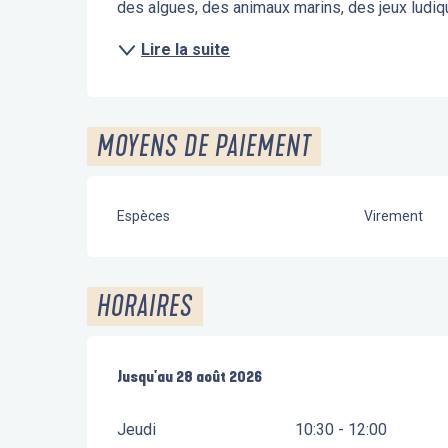
des algues, des animaux marins, des jeux ludiq
Lire la suite
MOYENS DE PAIEMENT
Espèces
Virement
HORAIRES
Du
Jusqu'au
2 juillet 2026
28 août 2026
au
28 août 2026
Jeudi
10:30 - 12:00