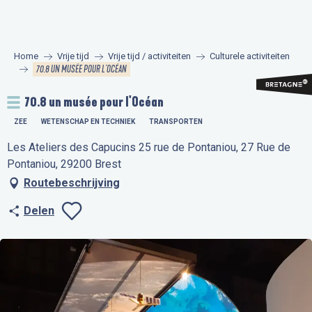
Aller
au
contenu
Home
Vrije tijd
Vrije tijd / activiteiten
Culturele activiteiten
principal
70.8 UN MUSÉE POUR L'OCÉAN
70.8 un musée pour l'Océan
ZEE
WETENSCHAP EN TECHNIEK
TRANSPORTEN
Les Ateliers des Capucins 25 rue de Pontaniou, 27 Rue de
Pontaniou, 29200 Brest
Routebeschrijving
Delen
Ajouter aux favo