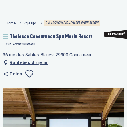
Aller
au
contenu
THALASSO CONCARNEAU SPA MARIN RESORT
Home
Vrije tijd
principal
Thalasso Concarneau Spa Marin Resort
THALASSOTHERAPIE
36 rue des Sables Blancs, 29900 Concarneau
Routebeschrijving
Delen
Ajouter aux favo