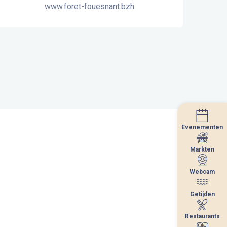
www.foret-fouesnant.bzh
Evenementen
Evenementen
Markten
Markten
Webcam
Webcam
Getijden
Getijden
Restaurants
Restaurants