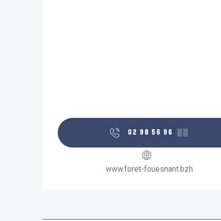
02 98 56 96
▒▒
www.foret-fouesnant.bzh