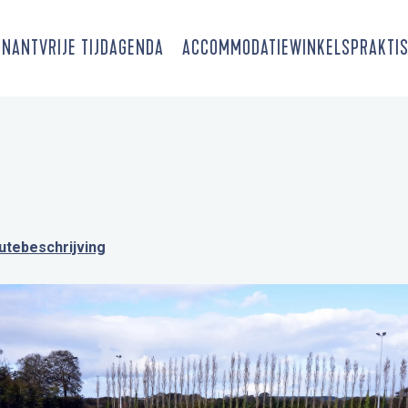
SNANT
VRIJE TIJD
AGENDA
ACCOMMODATIE
WINKELS
PRAKTIS
utebeschrijving