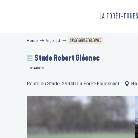
Aller
au
LA FORÊT-FOUE
contenu
principal
STADE ROBERT GLÉONEC
Home
Vrije tijd
Stade Robert Gléonec
STADION
Route du Stade, 29940 La Forêt-Fouesnant
Ro