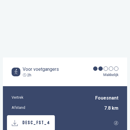
Voor voetgangers
Makkelijk
2h
Vertrek
Fouesnant
Praktische informatie
Afstand
7.8 km
Documentatie
Met GP
DESC_FST_4