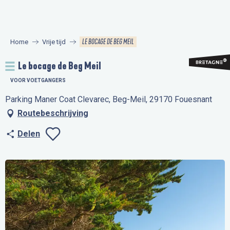
Aller
au
contenu
LE BOCAGE DE BEG MEIL
Home
Vrije tijd
principal
Le bocage de Beg Meil
VOOR VOETGANGERS
Parking Maner Coat Clevarec, Beg-Meil, 29170 Fouesnant
Routebeschrijving
Delen
Ajouter aux favo