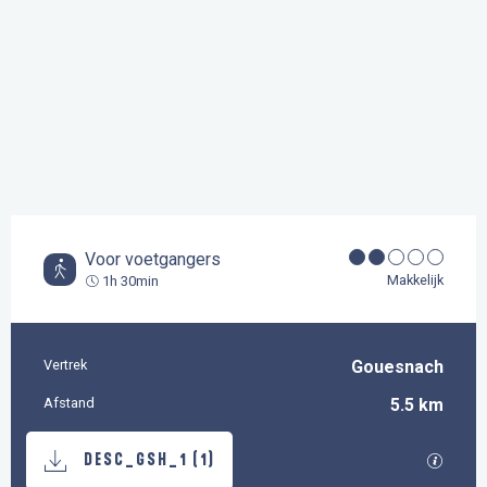
Voor voetgangers
Makkelijk
1h 30min
Vertrek
Gouesnach
Praktische informatie
Afstand
5.5 km
Documentatie
Met GP
DESC_GSH_1 (1)