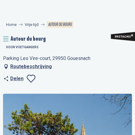
Aller
au
contenu
AUTOUR DU BOURG
Home
Vrije tijd
principal
Autour du bourg
VOOR VOETGANGERS
Parking Les Vire-court, 29950 Gouesnach
Routebeschrijving
Delen
Ajouter aux favo