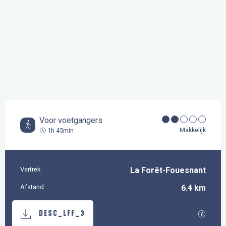
Voor voetgangers
Makkelijk
1h 45min
Vertrek
La Forêt-Fouesnant
Praktische informatie
Afstand
6.4 km
Documentatie
Met GP
DESC_LFF_3