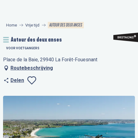
Aller
au
contenu
AUTOUR DES DEUX ANSES
Home
Vrije tijd
principal
Autour des deux anses
VOOR VOETGANGERS
Place de la Baie, 29940 La Forêt-Fouesnant
Routebeschrijving
Delen
Ajouter aux favo