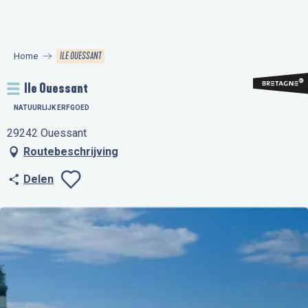
Aller
au
contenu
ILE OUESSANT
Home
principal
Ile Ouessant
NATUURLIJK ERFGOED
29242 Ouessant
Routebeschrijving
Delen
Ajouter aux favo