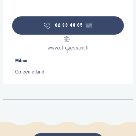
02 98 48 85
▒▒
www.ot-ouessant.fr
Milieu
Milieu
Op een eiland