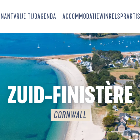
SNANT
VRIJE TIJD
AGENDA
ACCOMMODATIE
WINKELS
PRAKTIS
ZUID-FINISTÈRE
CORNWALL