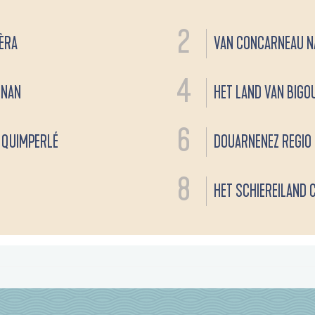
2
IÈRA
VAN CONCARNEAU N
4
ONAN
HET LAND VAN BIGO
6
 QUIMPERLÉ
DOUARNENEZ REGIO
8
HET SCHIEREILAND 