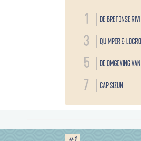
1
DE BRETONSE RIV
3
QUIMPER & LOCR
5
DE OMGEVING VAN
7
CAP SIZUN
#1