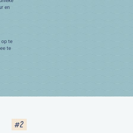
unieke
ur en
 op te
ee te
#2