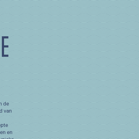
E
n de
nd van
epte
den en