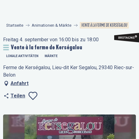
Aller
au
contenu
VENTE À LA FERME DE KERSÉGALOU
Startseite
Animationen & Märkte
principal
Freitag 4. september von 16:00 bis zu 18:00
Vente à la ferme de Kerségalou
LOKALE AKTIVITÄTEN
MÄRKTE
Ferme de Kerségalou, Lieu-dit Ker Segalou, 29340 Riec-sur-
Belon
Anfahrt
Teilen
Ajouter aux favo